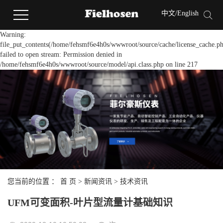
中文
/
English
Warning:
file_put_contents(/home/fehsmf6e4h0s/wwwroot/source/cache/license_cache.ph
failed to open stream: Permission denied in
/home/fehsmf6e4h0s/wwwroot/source/model/api.class.php on line 217
您当前的位置 ：
首 页
>
新闻资讯
>
技术资讯
UFM可变面积-叶片型流量计基础知识