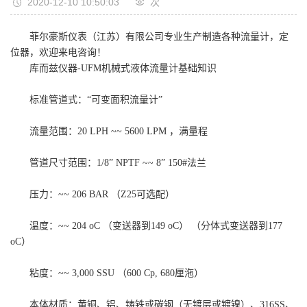
2020-12-10 10:50:03
次
菲尔豪斯仪表（江苏）有限公司专业生产制造各种流量计，定
位器，欢迎来电咨询！
库而兹仪器-UFM机械式液体流量计基础知识
标准管道式：“可变面积流量计”
流量范围：20 LPH ~~ 5600 LPM ，满量程
管道尺寸范围：1/8” NPTF ~~ 8” 150#法兰
压力：~~ 206 BAR （Z25可选配）
温度：~~ 204 oC （变送器到149 oC） （分体式变送器到177
oC）
粘度：~~ 3,000 SSU （600 Cp, 680厘沲）
本体材质：黄铜、铝、铸铁或碳钢（无镀层或镀镍）、316SS、