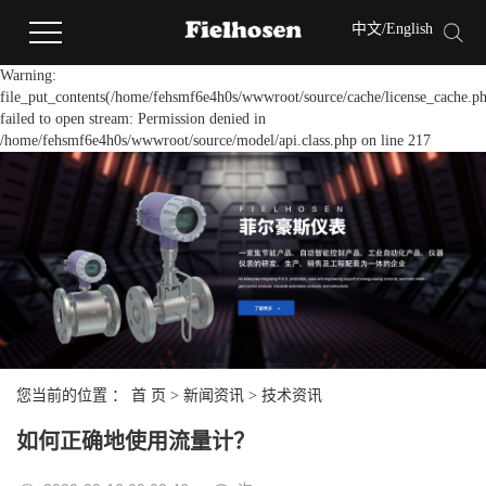
中文
/
English
Warning:
file_put_contents(/home/fehsmf6e4h0s/wwwroot/source/cache/license_cache.ph
failed to open stream: Permission denied in
/home/fehsmf6e4h0s/wwwroot/source/model/api.class.php on line 217
您当前的位置 ：
首 页
>
新闻资讯
>
技术资讯
如何正确地使用流量计？