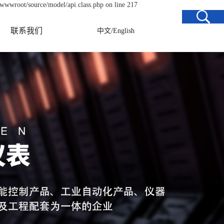
/wwwroot/source/model/api.class.php on line 217
联系我们
中文
/
English