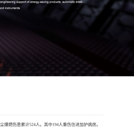
尘爆燃伤患累计524人。其中194人重伤住进加护病房。