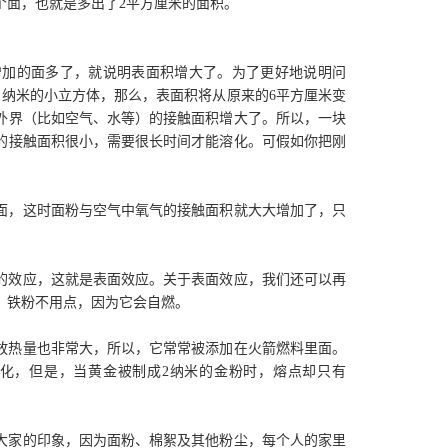
面，也就是多出了2平方厘米的面积。
加的面多了，就说明表面积增大了。为了更好地说明问
1纳米的小立方体，那么，表面积将从原来的6平方厘米变
与外界（比如空气、水等）的接触面积增大了。所以，一块
的接触面积很小，需要很长时间才能溶化。可假如你把刚
，这时面粉与空气中氧气的接触面积就大大增加了，只
效应，这就是表面效应。关于表面效应，我们还可以再
，铁粉不用点，因为它会自燃。
热量也非常大，所以，它常常被添加在火箭燃料里面。
会熔化，但是，当黄金被制成2纳米的金粉时，熔点却只有
家的印象，因为面粉、棉絮及其他粉尘，每个人的家里