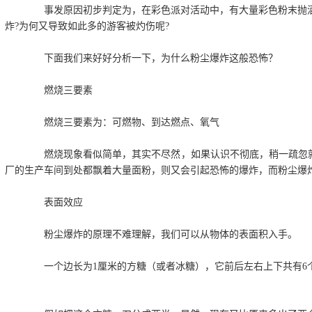
事发原因初步判定为，在彩色派对活动中，有大量彩色粉末抛洒在
炸?为何又导致如此多的游客被灼伤呢?
下面我们来好好分析一下，为什么粉尘爆炸这般恐怖？
燃烧三要素
燃烧三要素为：可燃物、到达燃点、氧气
燃烧现象看似简单，其实不尽然，如果认识不彻底，稍一疏忽就
厂的生产车间到处都飘着大量面粉，则又会引起恐怖的爆炸，而粉尘爆
表面效应
粉尘爆炸的原理不难理解，我们可以从物体的表面积入手。
一个边长为1厘米的方糖（或者冰糖），它前后左右上下共有6个