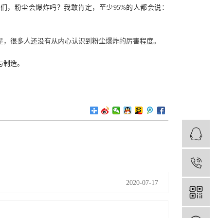
他们，粉尘会爆炸吗？我敢肯定，至少95%的人都会说：
，很多人还没有从内心认识到粉尘爆炸的厉害程度。
与制造。
0
2020-07-17