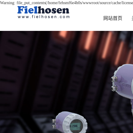
Warning: file_put_contents(/home/fehsmf6e4h0s/wwwroot/source/cache/license
网站首页