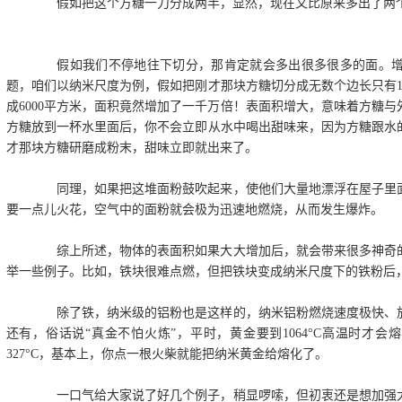
假如把这个方糖一刀分成两半，显然，现在又比原来多出了两个
假如我们不停地往下切分，那肯定就会多出很多很多的面。增
题，咱们以纳米尺度为例，假如把刚才那块方糖切分成无数个边长只有
成6000平方米，面积竟然增加了一千万倍！表面积增大，意味着方糖
方糖放到一杯水里面后，你不会立即从水中喝出甜味来，因为方糖跟水
才那块方糖研磨成粉末，甜味立即就出来了。
同理，如果把这堆面粉鼓吹起来，使他们大量地漂浮在屋子里面
要一点儿火花，空气中的面粉就会极为迅速地燃烧，从而发生爆炸。
综上所述，物体的表面积如果大大增加后，就会带来很多神奇的
举一些例子。比如，铁块很难点燃，但把铁块变成纳米尺度下的铁粉后
除了铁，纳米级的铝粉也是这样的，纳米铝粉燃烧速度极快、放
还有，俗话说“真金不怕火炼”，平时，黄金要到1064°C高温时才
327°C，基本上，你点一根火柴就能把纳米黄金给熔化了。
一口气给大家说了好几个例子，稍显啰嗦，但初衷还是想加强大