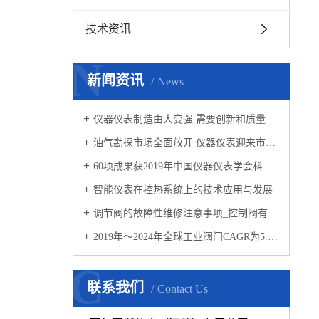
技术资讯
N
新闻资讯
News
仪器仪表制造由大变强 需要创新和质量“两把刷子”
油气勘探市场全面放开 仪器仪表迎来市场新需求
60项成果获2019年中国仪器仪表学会科技奖
智能仪表在控热系统上的技术应用与发展
调节阀的故障性维修注意事项_控制阀有哪些用途
2019年～2024年全球工业阀门CAGR为5.33%
C
联系我们
Contact Us