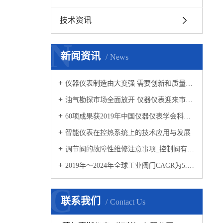
技术资讯
N
新闻资讯
News
仪器仪表制造由大变强 需要创新和质量“两把刷子”
油气勘探市场全面放开 仪器仪表迎来市场新需求
60项成果获2019年中国仪器仪表学会科技奖
智能仪表在控热系统上的技术应用与发展
调节阀的故障性维修注意事项_控制阀有哪些用途
2019年～2024年全球工业阀门CAGR为5.33%
C
联系我们
Contact Us