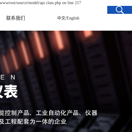
/wwwroot/source/model/api.class.php on line 217
联系我们
中文
/
English