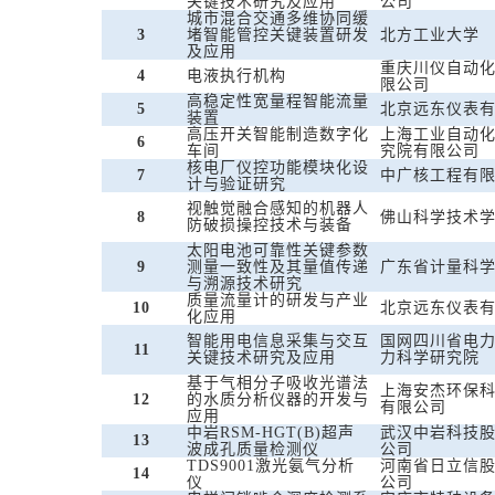
关键技术研究及应用
公司
城市混合交通多维协同缓
3
堵智能管控关键装置研发
北方工业大学
及应用
重庆川仪自动
4
电液执行机构
限公司
高稳定性宽量程智能流量
5
北京远东仪表
装置
高压开关智能制造数字化
上海工业自动
6
车间
究院有限公司
核电厂仪控功能模块化设
7
中广核工程有
计与验证研究
视触觉融合感知的机器人
8
佛山科学技术
防破损操控技术与装备
太阳电池可靠性关键参数
9
测量一致性及其量值传递
广东省计量科
与溯源技术研究
质量流量计的研发与产业
10
北京远东仪表
化应用
智能用电信息采集与交互
国网四川省电
11
关键技术研究及应用
力科学研究院
基于气相分子吸收光谱法
上海安杰环保
12
的水质分析仪器的开发与
有限公司
应用
中岩RSM-HGT(B)超声
武汉中岩科技
13
波成孔质量检测仪
公司
TDS9001激光氨气分析
河南省日立信
14
仪
公司