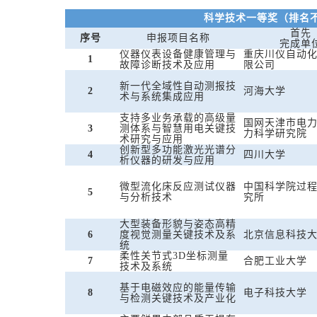
科学技术一等奖（排名
首先
序号
申报项目名称
完成单
仪器仪表设备健康管理与
重庆川仪自动
1
故障诊断技术及应用
限公司
新一代全域性自动测报技
2
河海大学
术与系统集成应用
支持多业务承载的高级量
国网天津市电
3
测体系与智慧用电关键技
力科学研究院
术研究与应用
创新型多功能激光光谱分
4
四川大学
析仪器的研发与应用
微型流化床反应测试仪器
中国科学院过
5
与分析技术
究所
大型装备形貌与姿态高精
6
度视觉测量关键技术及系
北京信息科技
统
柔性关节式3D坐标测量
7
合肥工业大学
技术及系统
基于电磁效应的能量传输
8
电子科技大学
与检测关键技术及产业化