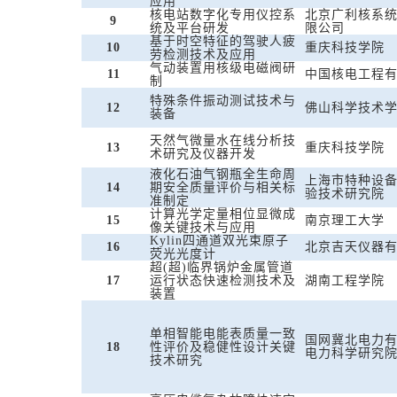
应用
核电站数字化专用仪控系
北京广利核系
9
统及平台研发
限公司
基于时空特征的驾驶人疲
10
重庆科技学院
劳检测技术及应用
气动装置用核级电磁阀研
11
中国核电工程
制
特殊条件振动测试技术与
12
佛山科学技术
装备
天然气微量水在线分析技
13
重庆科技学院
术研究及仪器开发
液化石油气钢瓶全生命周
上海市特种设
14
期安全质量评价与相关标
验技术研究院
准制定
计算光学定量相位显微成
15
南京理工大学
像关键技术与应用
Kylin四通道双光束原子
16
北京吉天仪器
荧光光度计
超(超)临界锅炉金属管道
17
运行状态快速检测技术及
湖南工程学院
装置
单相智能电能表质量一致
国网冀北电力
18
性评价及稳健性设计关键
电力科学研究
技术研究