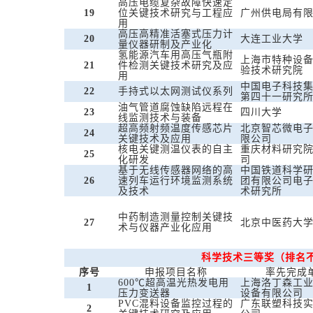
高压电缆复杂故障快速定
19
位关键技术研究与工程应
广州供电局有
用
高压高精准活塞式压力计
20
大连工业大学
量仪器研制及产业化
氢能源汽车用高压气瓶附
上海市特种设
21
件检测关键技术研究及应
验技术研究院
用
中国电子科技
22
手持式以太网测试仪系列
第四十一研究
油气管道腐蚀缺陷远程在
23
四川大学
线监测技术与装备
超高频射频温度传感芯片
北京智芯微电
24
关键技术及应用
限公司
核电关键测温仪表的自主
重庆材料研究
25
化研发
司
基于无线传感器网络的高
中国铁道科学
26
速列车运行环境监测系统
团有限公司电
及技术
术研究所
中药制造测量控制关键技
27
北京中医药大
术与仪器产业化应用
科学技术三等奖（排名
序号
申报项目名称
率先完成
600℃超高温光热发电用
上海洛丁森工
1
压力变送器
设备有限公司
PVC混料设备监控过程的
广东联塑科技
2