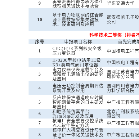
主要鲜果内部品质无损在
9
华东交通大学
线检测关键技术与装备
基于电力物联网的综合能
武汉盛帆电子
10
源计量数据采集关键技
公司
术、设备研制及应用
科学技术二等奖（排名
序号
申报项目名称
首先完成
CEC(H)/K系列核安全级
1
中国核电工程
压力变送器
H-8200型核电站用1E级
2
中国核电工程
K3+类电气阀门定位器
电力仪器仪表运载平台及
国网江苏省电
3
高精度电源输出仪的研究
司检修分公司
及应用
电压无功控制全周期评估
国网四川省电
4
系统开发及应用
力科学研究院
反应堆保护通道响应时间
5
智能测量平台的自主研发
中广核工程有
与应用
和睦系统仿真平台
北京广利核系
6
FirmSim研发及应用
限公司
核电厂安全重要仪控系统
7
中广核工程有
PLC软件鉴定方法
核电厂人机交互设计与验
8
证评价一体化关键技术及
中广核工程有