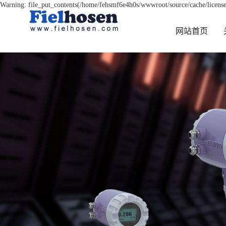
Warning: file_put_contents(/home/fehsmf6e4h0s/wwwroot/source/cache/license
网站首页